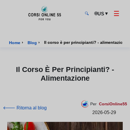
☰
🌐
▼
US
🔍
CorsiOnline55 - Pagina di inizio
›
›
Il corso è per principianti? - alimentazione
Home
Blog
Il Corso È Per Principianti? -
Alimentazione
Per
CorsiOnline55
🡐 Ritorna al blog
2026-05-29