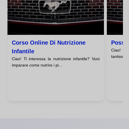
Corso Online Di Nutrizione
Posso 
Ciao! Ti 
Infantile
tantissimo
Ciao! Ti interessa la nutrizione infantile? Vuoi
imparare come nutrire i pi...