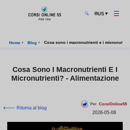
☰
🌐
▼
US
🔍
CorsiOnline55 - Pagina di inizio
›
›
Cosa sono i macronutrienti e i micronutrien
Home
Blog
Cosa Sono I Macronutrienti E I
Micronutrienti? - Alimentazione
Per
CorsiOnline55
🡐 Ritorna al blog
2026-05-08