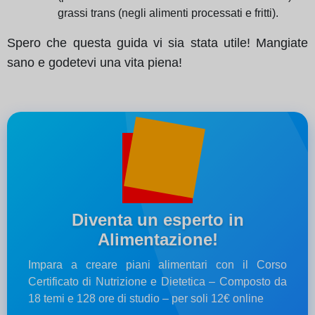
grassi trans (negli alimenti processati e fritti).
Spero che questa guida vi sia stata utile! Mangiate
sano e godetevi una vita piena!
Diventa un esperto in
Alimentazione!
Impara a creare piani alimentari con il Corso
Certificato di Nutrizione e Dietetica – Composto da
18 temi e 128 ore di studio – per soli 12€ online