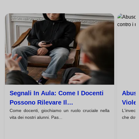
Segnali In Aula: Come I Docenti
Abuso
Possono Rilevare Il
Viole
Come docenti, giochiamo un ruolo cruciale nella
L'invecc
Maltrattamento In Casa
Anzia
vita dei nostri alunni. Pas...
che dovr