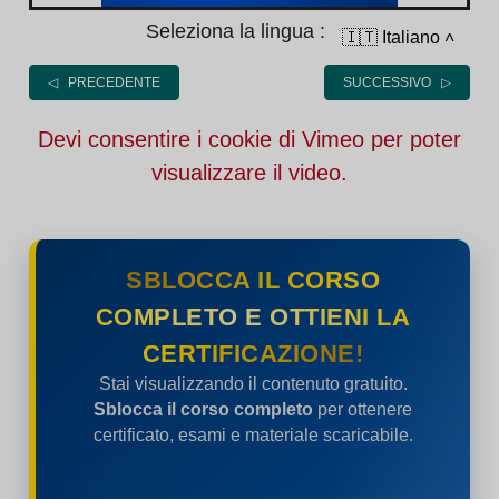
Seleziona la lingua :
🇮🇹 Italiano
˄
◁ PRECEDENTE
SUCCESSIVO ▷
Devi consentire i cookie di Vimeo per poter
visualizzare il video.
SBLOCCA IL CORSO
COMPLETO E OTTIENI LA
CERTIFICAZIONE!
Stai visualizzando il contenuto gratuito.
Sblocca il corso completo
per ottenere
certificato, esami e materiale scaricabile.