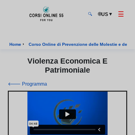
☰
🌐
▼
US
🔍
CorsiOnline55 - Pagina di inizio
›
Home
Corso Online di Prevenzione delle Molestie e della 
Violenza Economica E
Patrimoniale
🡐 Programma