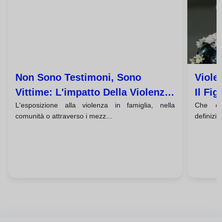
Non Sono Testimoni, Sono
Viole
Vittime: L'impatto Della Violenza
Il Fig
L'esposizione alla violenza in famiglia, nella
Che cos
Sul Cervello Infantile
Casa
comunità o attraverso i mezz...
definizi