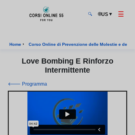
☰
🌐
▼
US
🔍
CorsiOnline55 - Pagina di inizio
›
Home
Corso Online di Prevenzione delle Molestie e della 
Love Bombing E Rinforzo
Intermittente
🡐 Programma