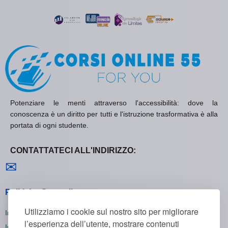
Potenziare le menti attraverso l'accessibilità: dove la
conoscenza è un diritto per tutti e l'istruzione trasformativa è alla
portata di ogni studente.
CONTATTATECI ALL'INDIRIZZO:
Contattaci
✉
Politiche Generali
Utilizziamo i cookie sul nostro sito per migliorare
Informativa sulla Privacy
l’esperienza dell’utente, mostrare contenuti
Informativa sui Cookie