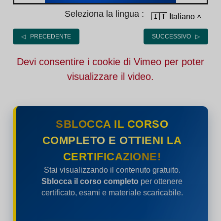
Seleziona la lingua :
🇮🇹 Italiano
˄
◁ PRECEDENTE
SUCCESSIVO ▷
Devi consentire i cookie di Vimeo per poter
visualizzare il video.
SBLOCCA IL CORSO
COMPLETO E OTTIENI LA
CERTIFICAZIONE!
Stai visualizzando il contenuto gratuito.
Sblocca il corso completo
per ottenere
certificato, esami e materiale scaricabile.