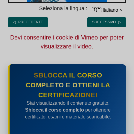
Seleziona la lingua :
🇮🇹 Italiano
˄
◁ PRECEDENTE
SUCCESSIVO ▷
Devi consentire i cookie di Vimeo per poter
visualizzare il video.
SBLOCCA IL CORSO
COMPLETO E OTTIENI LA
CERTIFICAZIONE!
Stai visualizzando il contenuto gratuito.
Sblocca il corso completo
per ottenere
certificato, esami e materiale scaricabile.