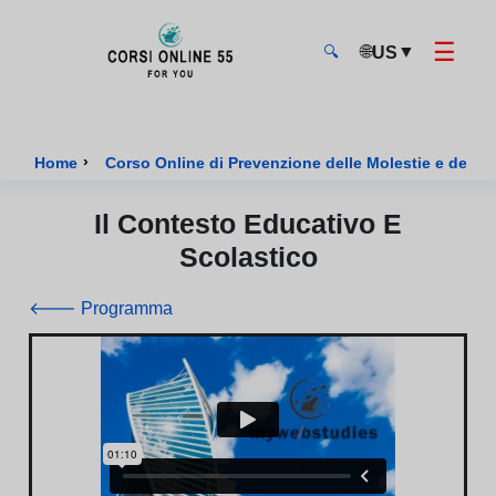
☰
🌐
▼
US
🔍
CorsiOnline55 - Pagina di inizio
›
Home
Corso Online di Prevenzione delle Molestie e della 
Il Contesto Educativo E
Scolastico
🡐 Programma