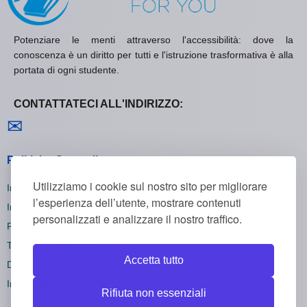
Potenziare le menti attraverso l'accessibilità: dove la
conoscenza è un diritto per tutti e l'istruzione trasformativa è alla
portata di ogni studente.
CONTATTATECI ALL'INDIRIZZO:
Contattaci
✉
Politiche Generali
Utilizziamo i cookie sul nostro sito per migliorare
Informativa sulla Privacy
l’esperienza dell’utente, mostrare contenuti
Informativa sui Cookie
personalizzati e analizzare il nostro traffico.
Politica di Rimborso
Termini e Condizioni
Accetta tutto
Disiscriversi
Impostazioni dei cookie
Rifiuta non essenziali