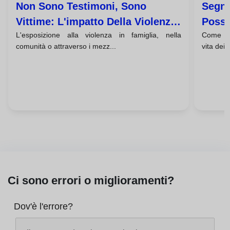
Non Sono Testimoni, Sono
Segna
Vittime: L'impatto Della Violenza
Posso
L'esposizione alla violenza in famiglia, nella
Come doc
Sul Cervello Infantile
Maltr
comunità o attraverso i mezz...
vita dei 
Ci sono errori o miglioramenti?
Dov'è l'errore?