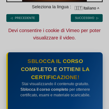
Seleziona la lingua :
🇮🇹 Italiano
˄
◁ PRECEDENTE
SUCCESSIVO ▷
Devi consentire i cookie di Vimeo per poter
visualizzare il video.
SBLOCCA IL CORSO
COMPLETO E OTTIENI LA
CERTIFICAZIONE!
Stai visualizzando il contenuto gratuito.
Sblocca il corso completo
per ottenere
certificato, esami e materiale scaricabile.