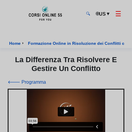
☰
🌐
▼
US
🔍
CorsiOnline55 - Pagina di inizio
›
Home
Formazione Online in Risoluzione dei Conflitti certi
La Differenza Tra Risolvere E
Gestire Un Conflitto
🡐 Programma