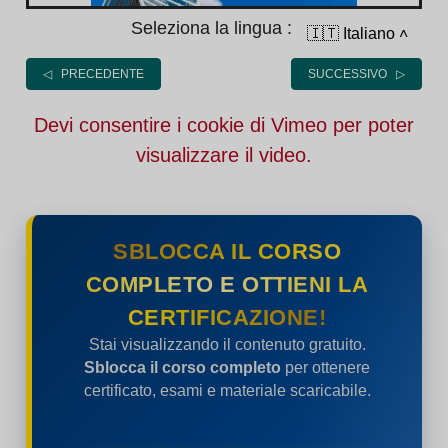
Seleziona la lingua :
🇮🇹 Italiano
˄
◁ PRECEDENTE
SUCCESSIVO ▷
Devi consentire i cookie di Vimeo per poter
visualizzare il video.
SBLOCCA IL CORSO
COMPLETO E OTTIENI LA
CERTIFICAZIONE!
Stai visualizzando il contenuto gratuito.
Sblocca il corso completo
per ottenere
certificato, esami e materiale scaricabile.