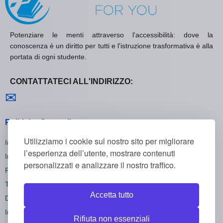
Potenziare le menti attraverso l'accessibilità: dove la
conoscenza è un diritto per tutti e l'istruzione trasformativa è alla
portata di ogni studente.
CONTATTATECI ALL'INDIRIZZO:
Contattaci
✉
Politiche Generali
Utilizziamo i cookie sul nostro sito per migliorare
Informativa sulla Privacy
l’esperienza dell’utente, mostrare contenuti
Informativa sui Cookie
personalizzati e analizzare il nostro traffico.
Politica di Rimborso
Termini e Condizioni
Accetta tutto
Disiscriversi
Impostazioni dei cookie
Rifiuta non essenziali