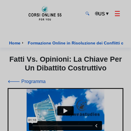
☰
🌐
▼
US
🔍
CorsiOnline55 - Pagina di inizio
›
Home
Formazione Online in Risoluzione dei Conflitti certi
Fatti Vs. Opinioni: La Chiave Per
Un Dibattito Costruttivo
🡐 Programma