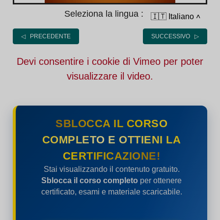
Seleziona la lingua :
🇮🇹 Italiano
˄
◁ PRECEDENTE
SUCCESSIVO ▷
Devi consentire i cookie di Vimeo per poter
visualizzare il video.
SBLOCCA IL CORSO
COMPLETO E OTTIENI LA
CERTIFICAZIONE!
Stai visualizzando il contenuto gratuito.
Sblocca il corso completo
per ottenere
certificato, esami e materiale scaricabile.