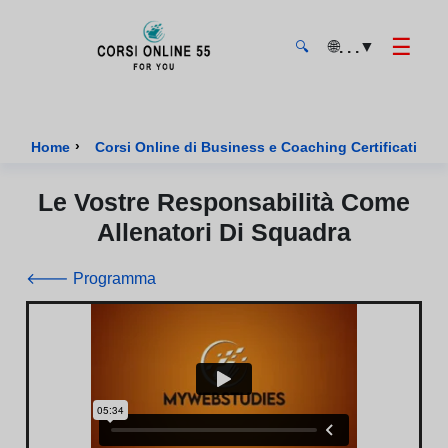
☰
🌐
▼
. . .
🔍
CorsiOnline55 - Pagina di inizio
›
›
Home
Corsi Online di Business e Coaching Certificati
Le Vostre Responsabilità Come
Allenatori Di Squadra
🡐 Programma