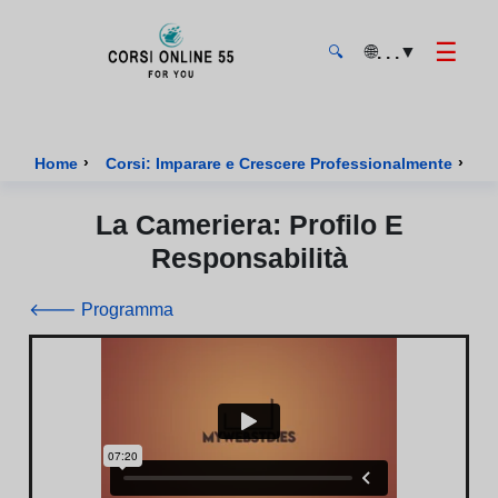
☰
🌐
▼
. . .
🔍
CorsiOnline55 - Pagina di inizio
›
›
Home
Corsi: Imparare e Crescere Professionalmente
Co
La Cameriera: Profilo E
Responsabilità
🡐 Programma