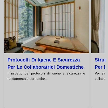
Protocolli Di Igiene E Sicurezza
Strum
Per Le Collaboratrici Domestiche
Per L
Il rispetto dei protocolli di igiene e sicurezza è
Per svol
fondamentale per tutelar...
collabor