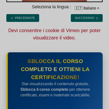
Seleziona la lingua :
🇮🇹 Italiano
˄
◁ PRECEDENTE
SUCCESSIVO ▷
Devi consentire i cookie di Vimeo per poter
visualizzare il video.
SBLOCCA IL CORSO
COMPLETO E OTTIENI LA
CERTIFICAZIONE!
Stai visualizzando il contenuto gratuito.
Sblocca il corso completo
per ottenere
certificato, esami e materiale scaricabile.