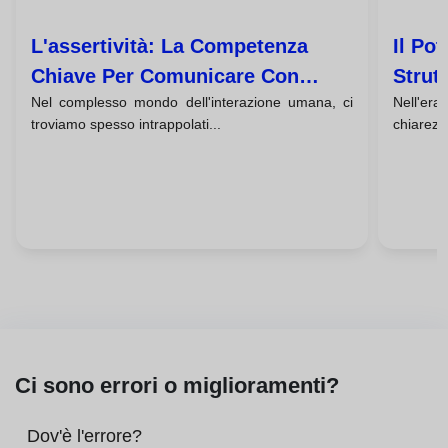
L'assertività: La Competenza
Il Po
Chiave Per Comunicare Con
Strut
Nel complesso mondo dell'interazione umana, ci
Nell'er
Sicurezza Senza Essere
Persu
troviamo spesso intrappolati...
chiarezz
Aggressivi
Ci sono errori o miglioramenti?
Dov'è l'errore?