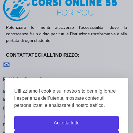
Potenziare le menti attraverso l'accessibilità: dove la
conoscenza è un diritto per tutti e l'istruzione trasformativa è alla
portata di ogni studente.
CONTATTATECI ALL'INDIRIZZO:
Contattaci
✉
Politiche Generali
Utilizziamo i cookie sul nostro sito per migliorare
Informativa sulla Privacy
l’esperienza dell’utente, mostrare contenuti
Informativa sui Cookie
personalizzati e analizzare il nostro traffico.
Politica di Rimborso
Termini e Condizioni
Accetta tutto
Disiscriversi
Impostazioni dei cookie