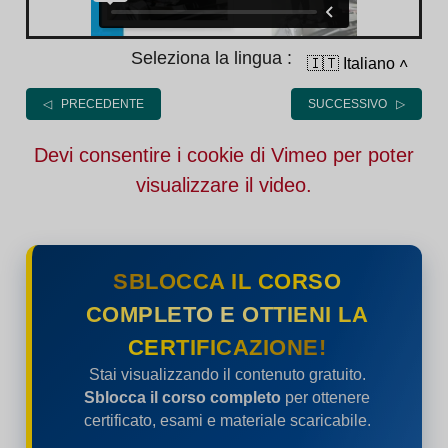
Seleziona la lingua :
🇮🇹 Italiano
˄
◁ PRECEDENTE
SUCCESSIVO ▷
Devi consentire i cookie di Vimeo per poter
visualizzare il video.
SBLOCCA IL CORSO
COMPLETO E OTTIENI LA
CERTIFICAZIONE!
Stai visualizzando il contenuto gratuito.
Sblocca il corso completo
per ottenere
certificato, esami e materiale scaricabile.