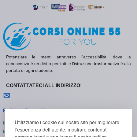
Potenziare le menti attraverso l'accessibilità: dove la
conoscenza è un diritto per tutti e l'istruzione trasformativa è alla
portata di ogni studente.
CONTATTATECI ALL'INDIRIZZO:
Contattaci
✉
Politiche Generali
Utilizziamo i cookie sul nostro sito per migliorare
Informativa sulla Privacy
l’esperienza dell’utente, mostrare contenuti
Informativa sui Cookie
personalizzati e analizzare il nostro traffico.