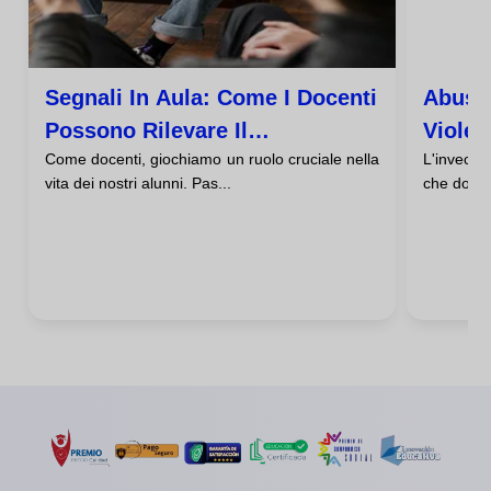
Segnali In Aula: Come I Docenti
Abuso 
Possono Rilevare Il
Violen
Come docenti, giochiamo un ruolo cruciale nella
L'invecch
Maltrattamento In Casa
Nostri
vita dei nostri alunni. Pas...
che dovre