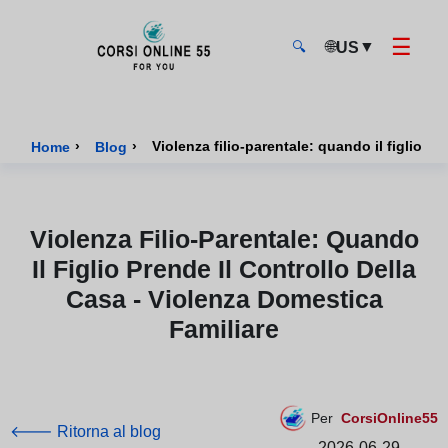
☰
🌐
▼
US
🔍
CorsiOnline55 - Pagina di inizio
›
›
Violenza filio-parentale: quando il figlio pr
Home
Blog
Violenza Filio-Parentale: Quando
Il Figlio Prende Il Controllo Della
Casa - Violenza Domestica
Familiare
Per
CorsiOnline55
🡐 Ritorna al blog
2026-06-29