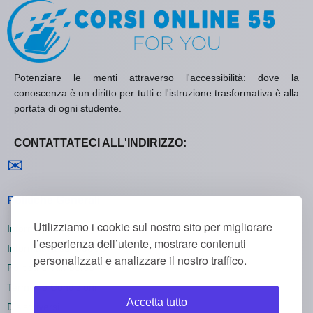
Potenziare le menti attraverso l'accessibilità: dove la
conoscenza è un diritto per tutti e l'istruzione trasformativa è alla
portata di ogni studente.
CONTATTATECI ALL'INDIRIZZO:
Contattaci
✉
Politiche Generali
Utilizziamo i cookie sul nostro sito per migliorare
Informativa sulla Privacy
l’esperienza dell’utente, mostrare contenuti
Informativa sui Cookie
personalizzati e analizzare il nostro traffico.
Politica di Rimborso
Termini e Condizioni
Accetta tutto
Disiscriversi