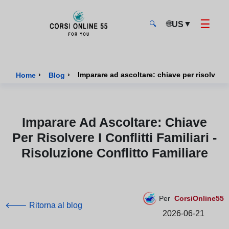
☰
🌐
▼
US
🔍
CorsiOnline55 - Pagina di inizio
›
›
Imparare ad ascoltare: chiave per risolvere i 
Home
Blog
Imparare Ad Ascoltare: Chiave
Per Risolvere I Conflitti Familiari -
Risoluzione Conflitto Familiare
Per
CorsiOnline55
🡐 Ritorna al blog
2026-06-21