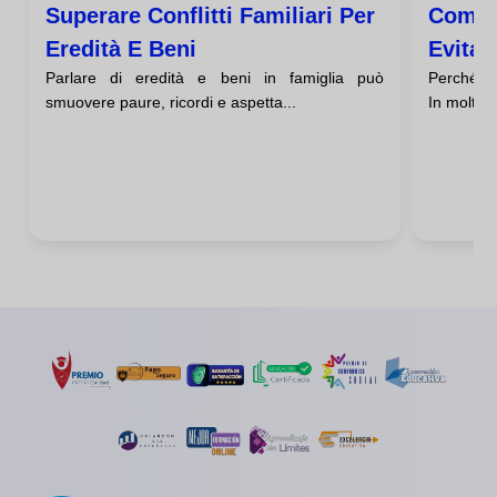
Superare Conflitti Familiari Per
Come S
Eredità E Beni
Evitar
Parlare di eredità e beni in famiglia può
Perché i 
smuovere paure, ricordi e aspetta...
In molte ca