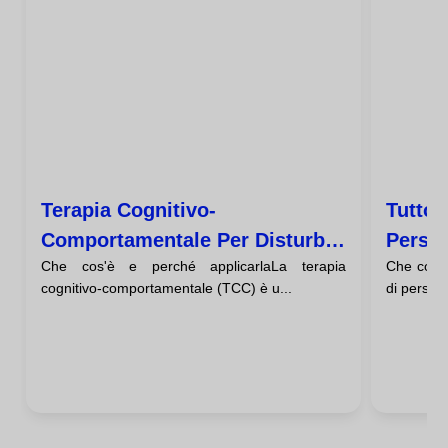
Terapia Cognitivo-
Tutto 
Comportamentale Per Disturbi
Person
Che cos'è e perché applicarlaLa terapia
Che cos'è
Di Personalità
cognitivo-comportamentale (TCC) è u...
di persona