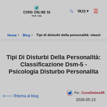
☰
🌐
▼
US
🔍
CorsiOnline55 - Pagina di inizio
›
›
Tipi di disturbi della personalità: classifi
Home
Blog
Tipi Di Disturbi Della Personalità:
Classificazione Dsm-5 -
Psicologia Disturbo Personalita
Per
CorsiOnline55
🡐 Ritorna al blog
2026-05-13