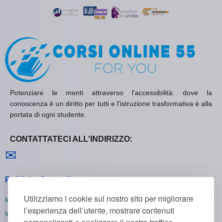
Potenziare le menti attraverso l'accessibilità: dove la
conoscenza è un diritto per tutti e l'istruzione trasformativa è alla
portata di ogni studente.
CONTATTATECI ALL'INDIRIZZO:
Contattaci
✉
Politiche Generali
Utilizziamo i cookie sul nostro sito per migliorare
Informativa sulla Privacy
l’esperienza dell’utente, mostrare contenuti
Informativa sui Cookie