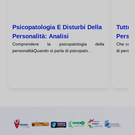
Psicopatologia E Disturbi Della
Tutto 
Personalità: Analisi
Person
Comprendere la psicopatologia della
Che cos'è
personalitàQuando si parla di psicopato...
di persona