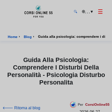
☰
🌐
▼
. . .
🔍
CorsiOnline55 - Pagina di inizio
›
›
Guida alla psicologia: comprendere i distur
Home
Blog
Guida Alla Psicologia:
Comprendere I Disturbi Della
Personalità - Psicologia Disturbo
Personalita
Per
CorsiOnline55
🡐 Ritorna al blog
2026-06-27