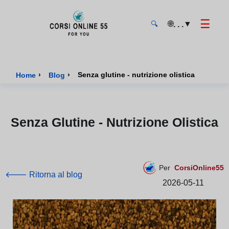
☰
🌐
▼
. . .
🔍
CorsiOnline55 - Pagina di inizio
›
›
Senza glutine - nutrizione olistica
Home
Blog
Senza Glutine - Nutrizione Olistica
Per
CorsiOnline55
🡐 Ritorna al blog
2026-05-11