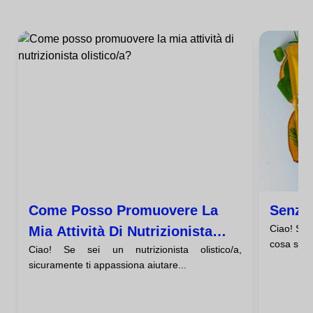
Come Posso Promuovere La
Senza 
Ciao! Se 
Mia Attività Di Nutrizionista
cosa signi
Ciao! Se sei un nutrizionista olistico/a,
Olistico/a?
sicuramente ti appassiona aiutare...