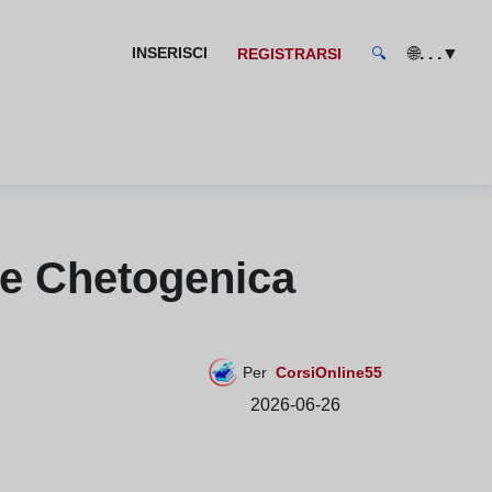
🌐
▼
INSERISCI
. . .
REGISTRARSI
🔍
ne Chetogenica
Per
CorsiOnline55
2026-06-26