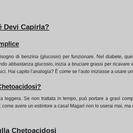
é Devi Capirla?
emplice
sogno di benzina (glucosio) per funzionare. Nel diabete, que
endo abbastanza glucosio, inizia a bruciare grassi per ricavare
i. Hai capito l'analogia? È come se l'auto iniziasse a usare u
 Chetoacidosi?
 leggera. Se non trattata in tempo, può portare a gravi comp
 come avere un estintore a casa! Magari non lo userai mai, ma se
ulla Chetoacidosi