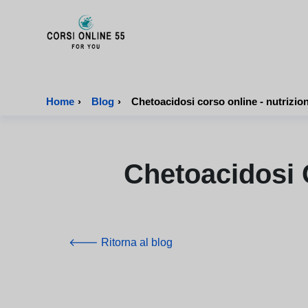
CorsiOnline55 - Pagina di inizio
Home
›
Blog
›
Chetoacidosi corso online - nutrizio
Chetoacidosi 
🡐 Ritorna al blog