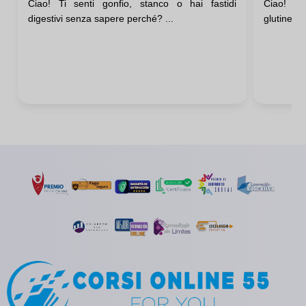
Ciao! Ti senti gonfio, stanco o hai fastidi
Ciao! Ti
Sintomi
Person
digestivi senza sapere perché? ...
glutine? T