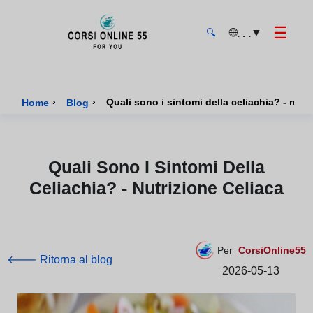
☰
🌐
▼
. . .
🔍
CorsiOnline55 - Pagina di inizio
›
›
Quali sono i sintomi della celiachia? - nutr
Home
Blog
Quali Sono I Sintomi Della
Celiachia? - Nutrizione Celiaca
Per
CorsiOnline55
🡐 Ritorna al blog
2026-05-13