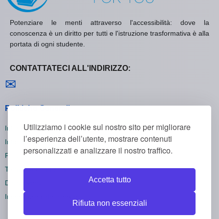
Potenziare le menti attraverso l'accessibilità: dove la
conoscenza è un diritto per tutti e l'istruzione trasformativa è alla
portata di ogni studente.
CONTATTATECI ALL'INDIRIZZO:
Contattaci
✉
Politiche Generali
Utilizziamo i cookie sul nostro sito per migliorare
Informativa sulla Privacy
l’esperienza dell’utente, mostrare contenuti
Informativa sui Cookie
personalizzati e analizzare il nostro traffico.
Politica di Rimborso
Termini e Condizioni
Accetta tutto
Disiscriversi
Impostazioni dei cookie
Rifiuta non essenziali