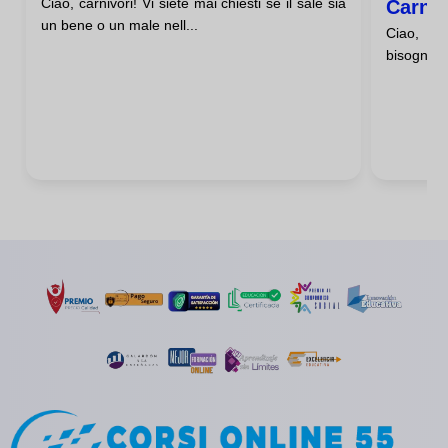
Ciao, carnivori! Vi siete mai chiesti se il sale sia
Carni
un bene o un male nell...
Ciao, car
bisogno di