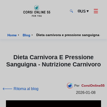
☰
🌐
▼
US
🔍
CorsiOnline55 - Pagina di inizio
›
›
Dieta carnivora e pressione sanguigna - nu
Home
Blog
Dieta Carnivora E Pressione
Sanguigna - Nutrizione Carnivoro
Per
CorsiOnline55
🡐 Ritorna al blog
2026-01-08