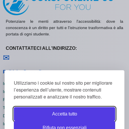
Potenziare le menti attraverso l'accessibilità: dove la
conoscenza è un diritto per tutti e l'istruzione trasformativa è alla
portata di ogni studente.
CONTATTATECI ALL'INDIRIZZO:
Contattaci
✉
Politiche Generali
Utilizziamo i cookie sul nostro sito per migliorare
Informativa sulla Privacy
l’esperienza dell’utente, mostrare contenuti
Informativa sui Cookie
personalizzati e analizzare il nostro traffico.
Politica di Rimborso
Termini e Condizioni
Accetta tutto
Disiscriversi
Impostazioni dei cookie
Rifiuta non essenziali