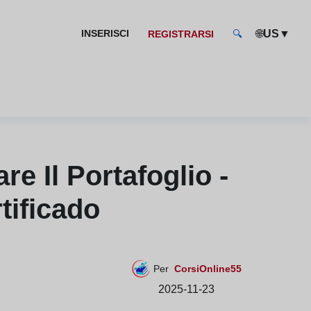
🌐
▼
INSERISCI
US
REGISTRARSI
🔍
e Il Portafoglio -
tificado
Per
CorsiOnline55
2025-11-23