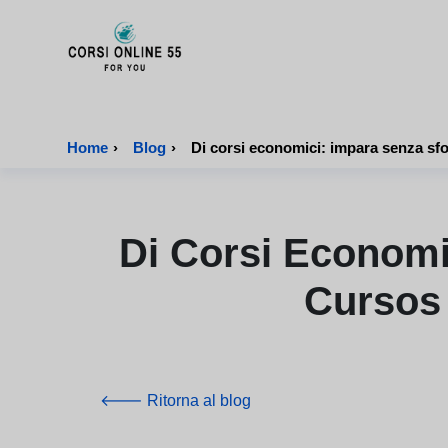
CorsiOnline55 - Pagina di inizio
Home
›
Blog
›
Di Corsi Economic
Cursos 
🡐 Ritorna al blog