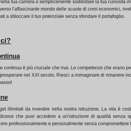
lla tua carriera o semplicemente soddisfare la tua curiosità int
raverso l'affascinante mondo delle scuole di corsi economici, rive
ati a sbloccare il tuo potenziale senza sfondare il portafoglio.
ci?
ontinua
e continua è più cruciale che mai. Le competenze che erano pr
r prosperare nel XXI secolo. Riesci a immaginare di rimanere ind
 passo!
une
 illimitati da investire nella nostra istruzione. La vita è cost
 dicessi che puoi accedere a un'istruzione di qualità senza 
cere professionalmente e personalmente senza compromettere la p