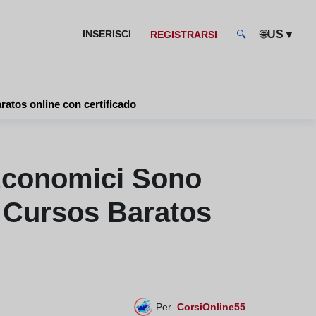
🌐
▼
INSERISCI
US
REGISTRARSI
🔍
icio economici sono essenziali? scopri le migliori opzioni - cursos baratos online con certificado
 Economici Sono
- Cursos Baratos
Per
CorsiOnline55