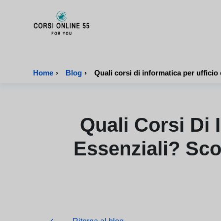
CorsiOnline55 - Pagina di inizio
Home
›
Blog
›
Quali Corsi Di
Essenziali? Sco