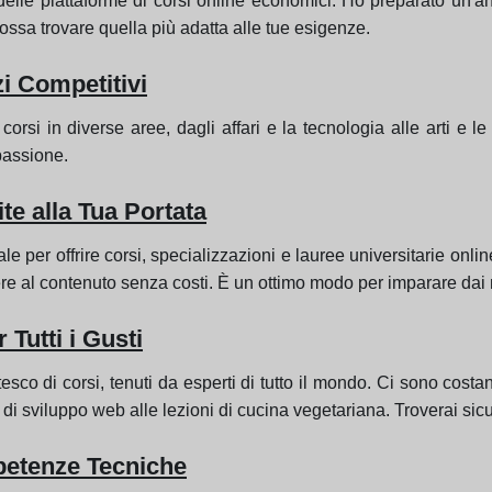
le piattaforme di corsi online economici. Ho preparato un'anali
ossa trovare quella più adatta alle tue esigenze.
i Competitivi
rsi in diverse aree, dagli affari e la tecnologia alle arti e 
passione.
te alla Tua Portata
e per offrire corsi, specializzazioni e lauree universitarie onl
cedere al contenuto senza costi. È un ottimo modo per imparare da
utti i Gusti
co di corsi, tenuti da esperti di tutto il mondo. Ci sono costa
i di sviluppo web alle lezioni di cucina vegetariana. Troverai si
petenze Tecniche