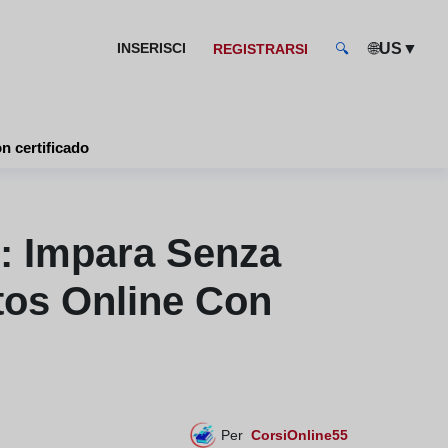
🌐
▼
INSERISCI
US
REGISTRARSI
🔍
- cursos baratos online con certificado
i: Impara Senza
tos Online Con
Per
CorsiOnline55