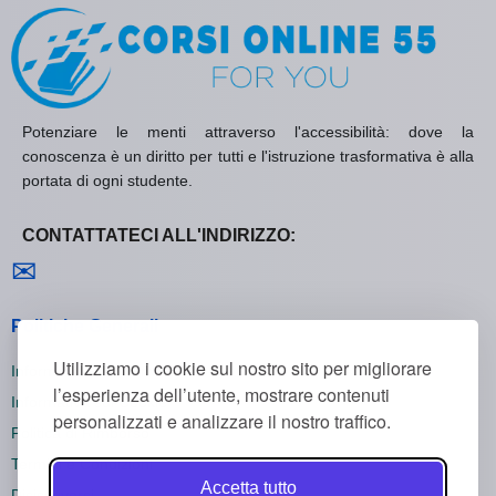
Potenziare le menti attraverso l'accessibilità: dove la
conoscenza è un diritto per tutti e l'istruzione trasformativa è alla
portata di ogni studente.
CONTATTATECI ALL'INDIRIZZO:
Contattaci
✉
Politiche Generali
Utilizziamo i cookie sul nostro sito per migliorare
Informativa sulla Privacy
l’esperienza dell’utente, mostrare contenuti
Informativa sui Cookie
personalizzati e analizzare il nostro traffico.
Politica di Rimborso
Termini e Condizioni
Accetta tutto
Disiscriversi