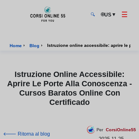
☰
🌐
▼
US
🔍
CorsiOnline55 - Pagina di inizio
›
›
Home
Blog
Istruzione Online Accessibile:
Aprire Le Porte Alla Conoscenza -
Cursos Baratos Online Con
Certificado
Per
CorsiOnline55
🡐 Ritorna al blog
2025-11-25