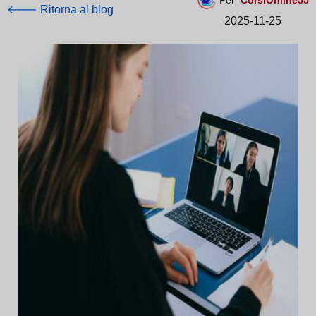
Per
CorsiOnline55
🡐 Ritorna al blog
2025-11-25