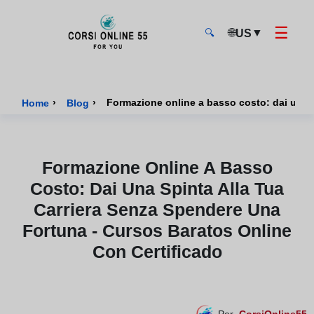
☰
🌐
▼
US
🔍
CorsiOnline55 - Pagina di inizio
›
›
Home
Blog
Formazione Online A Basso
Costo: Dai Una Spinta Alla Tua
Carriera Senza Spendere Una
Fortuna - Cursos Baratos Online
Con Certificado