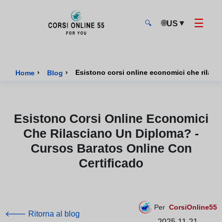
☰
🌐
▼
US
🔍
CorsiOnline55 - Pagina di inizio
›
›
Home
Blog
Esistono Corsi Online Economici
Che Rilasciano Un Diploma? -
Cursos Baratos Online Con
Certificado
Per
CorsiOnline55
🡐 Ritorna al blog
2025-11-21