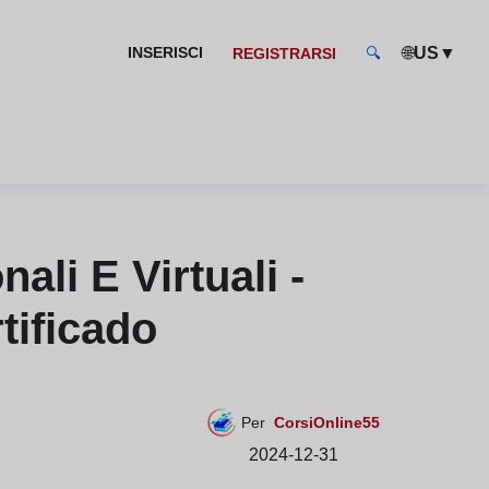
🌐
▼
INSERISCI
US
REGISTRARSI
🔍
nali E Virtuali -
tificado
Per
CorsiOnline55
2024-12-31