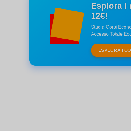
Esplora i
12€!
Studia Corsi Econom
Accesso Totale Ec
ESPLORA I C