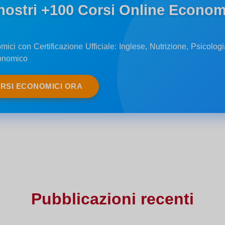
 nostri +100 Corsi Online Economi
ici con Certificazione Ufficiale: Inglese, Nutrizione, Psicolog
onomico
ORSI ECONOMICI ORA
Pubblicazioni recenti