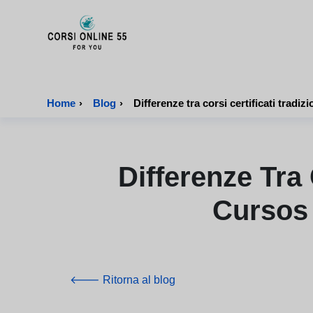
CorsiOnline55 - Pagina di inizio
Home
›
Blog
›
Differenze Tra C
Cursos 
🡐 Ritorna al blog