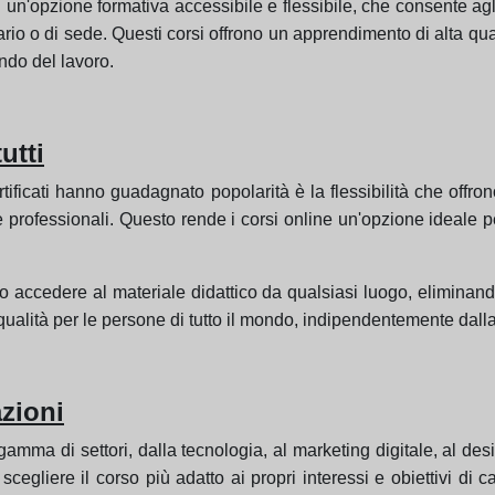
ati un'opzione formativa accessibile e flessibile, che consente 
rario o di sede. Questi corsi offrono un apprendimento di alta qua
do del lavoro.
utti
ertificati hanno guadagnato popolarità è la flessibilità che offro
e professionali. Questo rende i corsi online un'opzione ideale p
ono accedere al materiale didattico da qualsiasi luogo, eliminand
i qualità per le persone di tutto il mondo, indipendentemente dall
azioni
amma di settori, dalla tecnologia, al marketing digitale, al desig
cegliere il corso più adatto ai propri interessi e obiettivi di ca