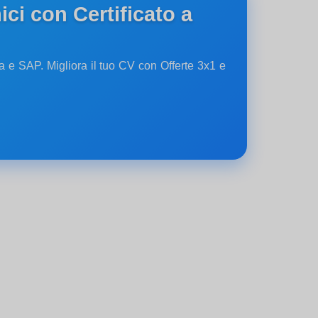
ci con Certificato a
ia e SAP. Migliora il tuo CV con Offerte 3x1 e