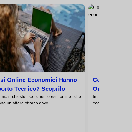
rsi Online Economici Hanno
Come Posso S
orto Tecnico? Scoprilo
Online Econom
 mai chiesto se quei corsi online che
Introduzione: L'
no un affare offrano davv...
economiciNel mondo di