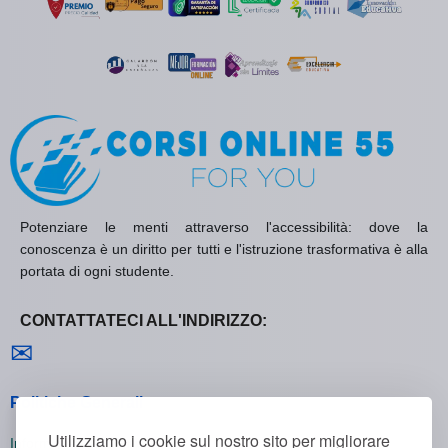
Potenziare le menti attraverso l'accessibilità: dove la
conoscenza è un diritto per tutti e l'istruzione trasformativa è alla
portata di ogni studente.
CONTATTATECI ALL'INDIRIZZO:
Contattaci
✉
Politiche Generali
Utilizziamo i cookie sul nostro sito per migliorare
Informativa sulla Privacy