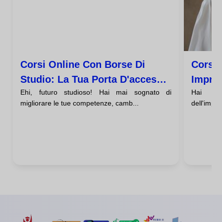
Corsi Online Con Borse Di
Corsi 
Studio: La Tua Porta D'accesso
Impren
Ehi, futuro studioso! Hai mai sognato di
Hai un
All'istruzione A Prezzi
Stess
migliorare le tue competenze, camb...
dell'impre
Accessibili
Fortun