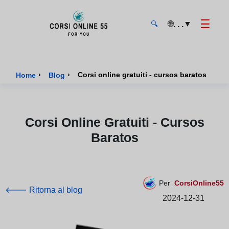
☰
🌐
▼
. . .
🔍
CorsiOnline55 - Pagina di inizio
›
›
Corsi online gratuiti - cursos baratos
Home
Blog
Corsi Online Gratuiti - Cursos
Baratos
Per
CorsiOnline55
🡐 Ritorna al blog
2024-12-31