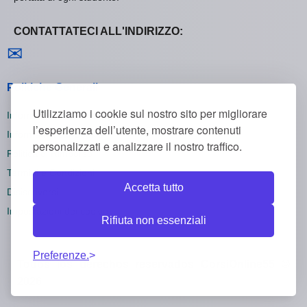
CONTATTATECI ALL'INDIRIZZO:
Contattaci
✉
Politiche Generali
Utilizziamo i cookie sul nostro sito per migliorare
Informativa sulla Privacy
l’esperienza dell’utente, mostrare contenuti
Informativa sui Cookie
personalizzati e analizzare il nostro traffico.
Politica di Rimborso
Termini e Condizioni
Accetta tutto
Disiscriversi
Impostazioni dei cookie
Rifiuta non essenziali
Preferenze.
Todos los derechos reservados CorsiOnline55 ©
2026