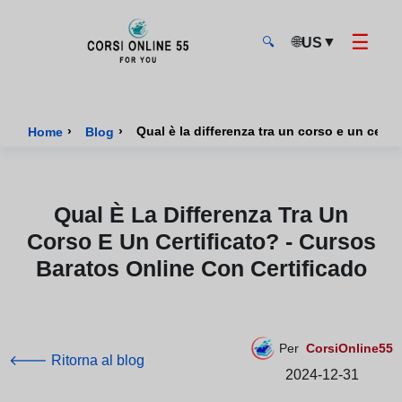
☰
🌐
▼
US
🔍
CorsiOnline55 - Pagina di inizio
›
›
Home
Blog
Qual È La Differenza Tra Un
Corso E Un Certificato? - Cursos
Baratos Online Con Certificado
Per
CorsiOnline55
🡐 Ritorna al blog
2024-12-31