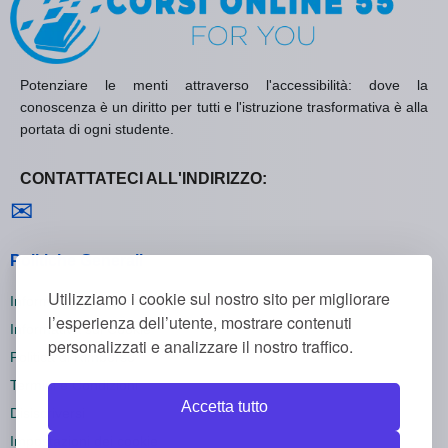
Potenziare le menti attraverso l'accessibilità: dove la
conoscenza è un diritto per tutti e l'istruzione trasformativa è alla
portata di ogni studente.
CONTATTATECI ALL'INDIRIZZO:
Contattaci
✉
Politiche Generali
Utilizziamo i cookie sul nostro sito per migliorare
Informativa sulla Privacy
l’esperienza dell’utente, mostrare contenuti
Informativa sui Cookie
personalizzati e analizzare il nostro traffico.
Politica di Rimborso
Termini e Condizioni
Accetta tutto
Disiscriversi
Impostazioni dei cookie