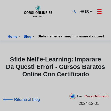
☰
🌐
▼
US
🔍
CorsiOnline55 - Pagina di inizio
›
›
Home
Blog
Sfide Nell'e-Learning: Imparare
Da Questi Errori - Cursos Baratos
Online Con Certificado
Per
CorsiOnline55
🡐 Ritorna al blog
2024-12-31