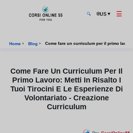
☰
🌐
▼
US
🔍
CorsiOnline55 - Pagina di inizio
›
›
Come fare un curriculum per il primo lavoro: 
Home
Blog
Come Fare Un Curriculum Per Il
Primo Lavoro: Metti In Risalto I
Tuoi Tirocini E Le Esperienze Di
Volontariato - Creazione
Curriculum