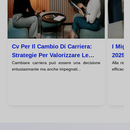
Cv Per Il Cambio Di Carriera:
I Migl
Strategie Per Valorizzare Le
2025: 
Cambiare carriera può essere una decisione
Alla rice
Competenze Trasferibili
Selezi
entusiasmante ma anche impegnati...
efficace è 