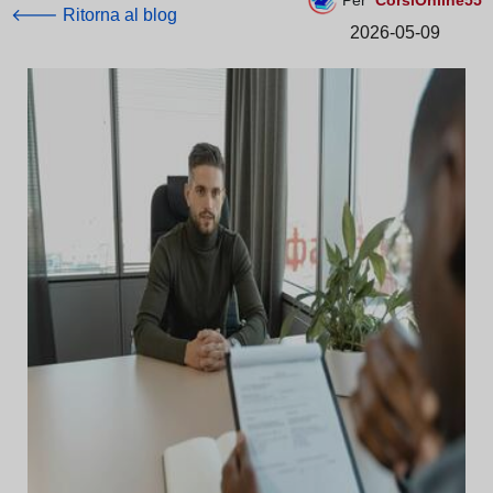
Per
CorsiOnline55
🡐 Ritorna al blog
2026-05-09