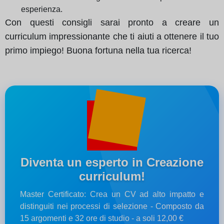
esperienza.
Con questi consigli sarai pronto a creare un
curriculum impressionante che ti aiuti a ottenere il tuo
primo impiego! Buona fortuna nella tua ricerca!
Diventa un esperto in Creazione
curriculum!
Master Certificato: Crea un CV ad alto impatto e
distinguiti nei processi di selezione - Composto da
15 argomenti e 32 ore di studio - a soli 12,00 €