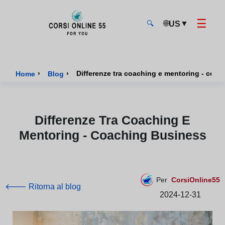
☰
🌐
▼
US
🔍
CorsiOnline55 - Pagina di inizio
›
›
Differenze tra coaching e mentoring - coa
Home
Blog
Differenze Tra Coaching E
Mentoring - Coaching Business
Per
CorsiOnline55
🡐 Ritorna al blog
2024-12-31