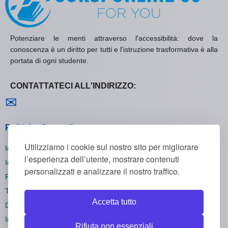
Potenziare le menti attraverso l'accessibilità: dove la
conoscenza è un diritto per tutti e l'istruzione trasformativa è alla
portata di ogni studente.
CONTATTATECI ALL'INDIRIZZO:
Contattaci
✉
Politiche Generali
Utilizziamo i cookie sul nostro sito per migliorare
Informativa sulla Privacy
l’esperienza dell’utente, mostrare contenuti
Informativa sui Cookie
personalizzati e analizzare il nostro traffico.
Politica di Rimborso
Termini e Condizioni
Accetta tutto
Disiscriversi
Impostazioni dei cookie
Rifiuta non essenziali