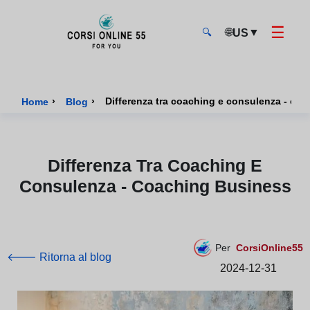
☰
🌐
▼
US
🔍
CorsiOnline55 - Pagina di inizio
›
›
Differenza tra coaching e consulenza - co
Home
Blog
Differenza Tra Coaching E
Consulenza - Coaching Business
Per
CorsiOnline55
🡐 Ritorna al blog
2024-12-31