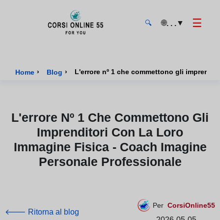
☰
🌐
▼
. . .
🔍
CorsiOnline55 - Pagina di inizio
›
›
L'errore nº 1 che commettono gli imprendit
Home
Blog
L'errore Nº 1 Che Commettono Gli
Imprenditori Con La Loro
Immagine Fisica - Coach Imagine
Personale Professionale
Per
CorsiOnline55
🡐 Ritorna al blog
2026-05-05