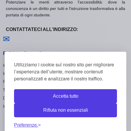
Potenziare le menti attraverso l'accessibilità: dove la
conoscenza è un diritto per tutti e l'istruzione trasformativa è alla
portata di ogni studente.
CONTATTATECI ALL'INDIRIZZO:
Contattaci
✉
Politiche Generali
Utilizziamo i cookie sul nostro sito per migliorare
Informativa sulla Privacy
l’esperienza dell’utente, mostrare contenuti
Informativa sui Cookie
personalizzati e analizzare il nostro traffico.
Politica di Rimborso
Termini e Condizioni
Accetta tutto
Disiscriversi
Impostazioni dei cookie
Rifiuta non essenziali
Preferenze.
Todos los derechos reservados CorsiOnline55 ©