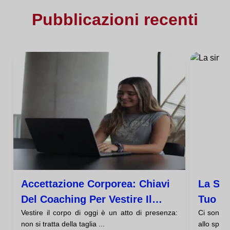
Pubblicazioni recenti
Accettazione Corporea: Chiavi
La Sin
Del Coaching Per Vestire Il
Tuo Gu
Vestire il corpo di oggi è un atto di presenza:
Ci sono g
Corpo Che Hai Oggi
Ti St
non si tratta della taglia ...
allo spec