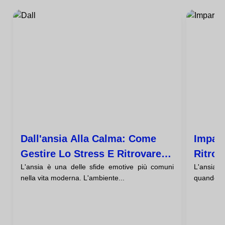
Dall'ansia Alla Calma: Come
Impara
Gestire Lo Stress E Ritrovare Il
Ritrov
L'ansia è una delle sfide emotive più comuni
L'ansia è
Benessere
nella vita moderna. L'ambiente...
quando di