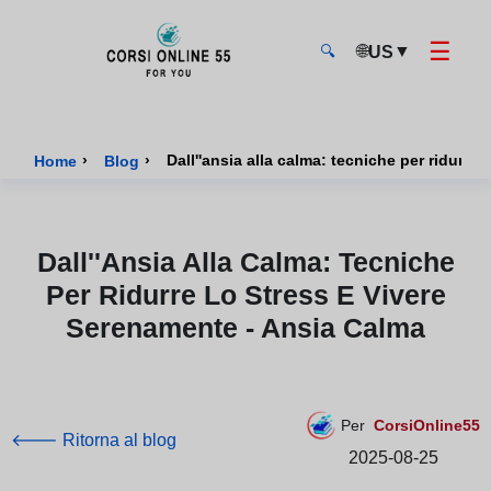
☰
🌐
▼
US
🔍
CorsiOnline55 - Pagina di inizio
›
›
Dall''ansia alla calma: tecniche per ridurre
Home
Blog
Dall''ansia Alla Calma: Tecniche
Per Ridurre Lo Stress E Vivere
Serenamente - Ansia Calma
Per
CorsiOnline55
🡐 Ritorna al blog
2025-08-25