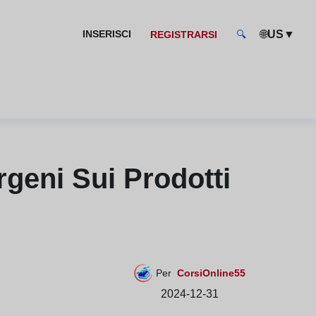
🌐
▼
INSERISCI
US
REGISTRARSI
🔍
rgeni Sui Prodotti
Per
CorsiOnline55
2024-12-31