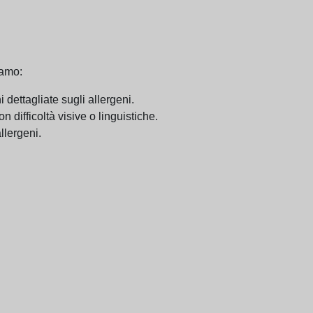
iamo:
dettagliate sugli allergeni.
n difficoltà visive o linguistiche.
llergeni.