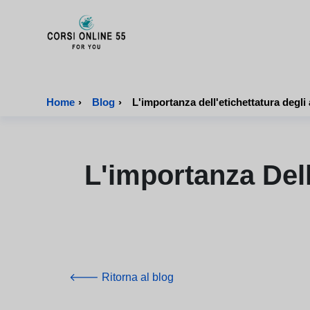
CorsiOnline55 - Pagina di inizio
Home
›
Blog
›
L'importanza dell'etichettatura degli a
L'importanza Dell
🡐 Ritorna al blog