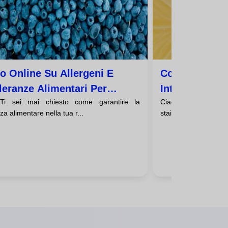
o Online Su Allergeni E
Corso Online 
lleranze Alimentari Per
Intolleranze A
 Ti sei mai chiesto come garantire la
Ciao! Ti trovi in una
denze
Disoccupati
za alimentare nella tua r...
stai cercando un mod