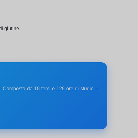
i glutine.
a – Composto da 18 temi e 128 ore di studio –