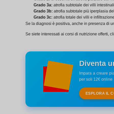
Grado 3a:
atrofia subtotale dei villi intestinali
Grado 3b:
atrofia subtotale più iperplasia dell
Grado 3c:
atrofia totale dei villi e infiltrazio
Se la diagnosi è positiva, anche in presenza di un 
Se siete interessati ai corsi di nutrizione offerti, cl
Diventa u
Impara a creare pia
per soli 12€ online
ESPLORA IL 