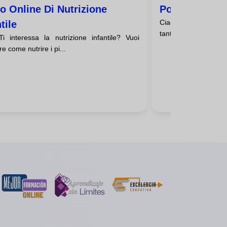
o Online Di Nutrizione
Posso Pagare 
Ciao! Ti sei imbatt
tile
tantissimo, ma il prezz
Ti interessa la nutrizione infantile? Vuoi
e come nutrire i pi...