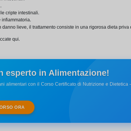
.
e cripte intestinali.
ne infiammatoria.
danno lieve, il trattamento consiste in una rigorosa dieta priva d
iccate qui.
n esperto in Alimentazione!
ni alimentari con il Corso Certificato di Nutrizione e Dietetic
CORSO ORA