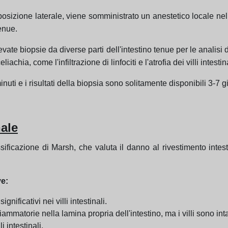
posizione laterale, viene somministrato un anestetico locale nell
enue.
ate biopsie da diverse parti dell'intestino tenue per le analisi 
achia, come l'infiltrazione di linfociti e l'atrofia dei villi intestina
ti e i risultati della biopsia sono solitamente disponibili 3-7 gi
nale
ssificazione di Marsh, che valuta il danno al rivestimento inte
ve:
nificativi nei villi intestinali.
fiammatorie nella lamina propria dell'intestino, ma i villi sono intat
i intestinali.