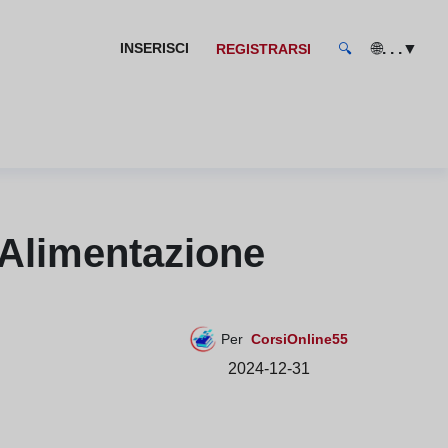
🌐
▼
INSERISCI
. . .
REGISTRARSI
🔍
 Alimentazione
Per
CorsiOnline55
2024-12-31