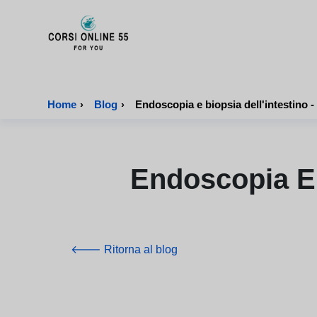
CorsiOnline55 - Pagina di inizio
Home
›
Blog
›
Endoscopia e biopsia dell'intestino -
Endoscopia E 
🡐 Ritorna al blog