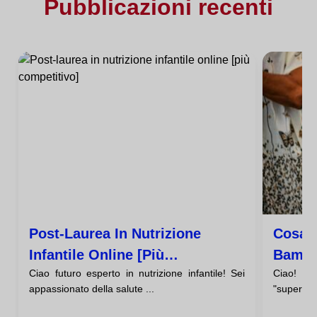
Pubblicazioni recenti
Post-Laurea In Nutrizione
Cosa S
Infantile Online [più
Bambi
Ciao futuro esperto in nutrizione infantile! Sei
Ciao! Ti
Competitivo]
appassionato della salute ...
"superfood