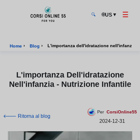
☰
🌐
▼
US
🔍
CorsiOnline55 - Pagina di inizio
›
›
L'importanza dell'idratazione nell'infanzia - 
Home
Blog
L'importanza Dell'idratazione
Nell'infanzia - Nutrizione Infantile
Per
CorsiOnline55
🡐 Ritorna al blog
2024-12-31