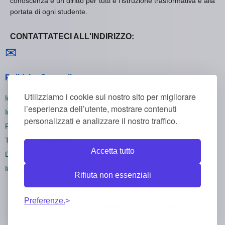
conoscenza è un diritto per tutti e l'istruzione trasformativa è alla
portata di ogni studente.
CONTATTATECI ALL'INDIRIZZO:
Contattaci
✉
Politiche Generali
Utilizziamo i cookie sul nostro sito per migliorare
Informativa sulla Privacy
l’esperienza dell’utente, mostrare contenuti
Informativa sui Cookie
personalizzati e analizzare il nostro traffico.
Politica di Rimborso
Termini e Condizioni
Accetta tutto
Disiscriversi
Impostazioni dei cookie
Rifiuta non essenziali
Preferenze.
Todos los derechos reservados CorsiOnline55 ©
2026