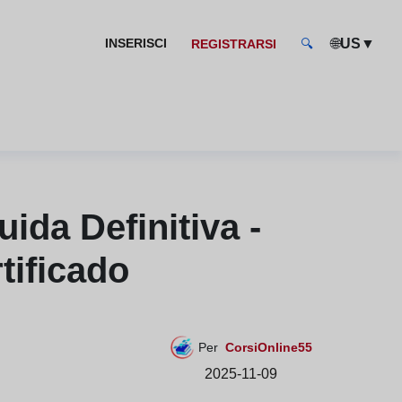
🌐
▼
INSERISCI
US
REGISTRARSI
🔍
da Definitiva -
tificado
Per
CorsiOnline55
2025-11-09