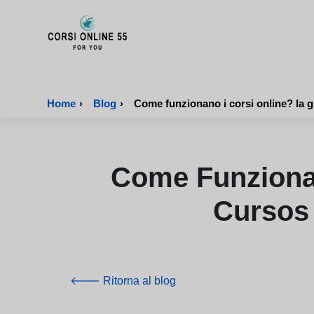
CorsiOnline55 - Pagina di inizio
Home
›
Blog
›
Come Funzionan
Cursos 
🡐 Ritorna al blog