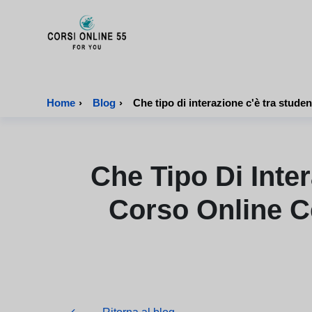
CorsiOnline55 - Pagina di inizio
Home
›
Blog
›
Che Tipo Di Inter
Corso Online Ce