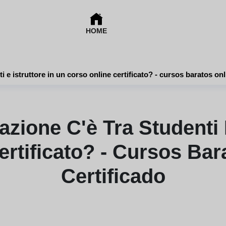
HOME
Che tipo di interazione c'è tra studenti e istruttore in un cor
azione C'è Tra Studenti 
rtificato? - Cursos Ba
Certificado