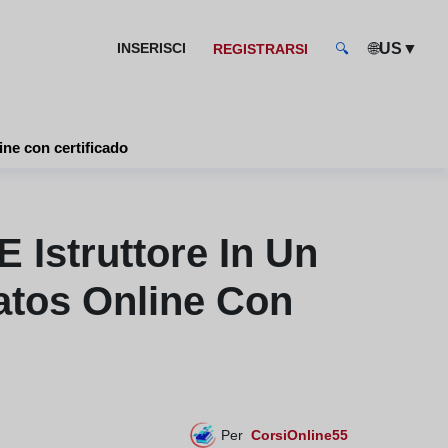
🌐
▼
INSERISCI
US
REGISTRARSI
🔍
so online certificato? - cursos baratos online con certificado
E Istruttore In Un
ratos Online Con
Per
CorsiOnline55