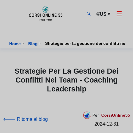
☰
🌐
▼
US
🔍
CorsiOnline55 - Pagina di inizio
›
›
Strategie per la gestione dei conflitti nei 
Home
Blog
Strategie Per La Gestione Dei
Conflitti Nei Team - Coaching
Leadership
Per
CorsiOnline55
🡐 Ritorna al blog
2024-12-31