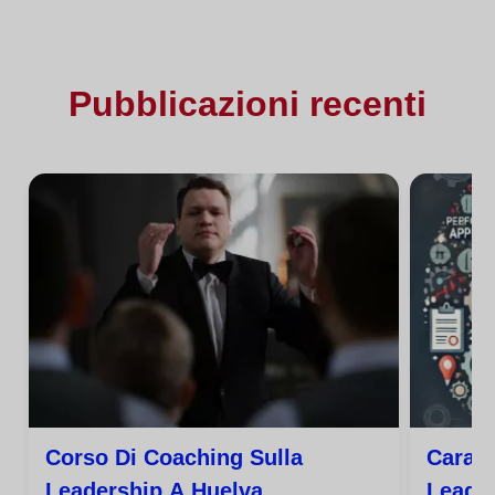
Pubblicazioni recenti
Corso Di Coaching Sulla
Caratt
Leadership A Huelva
Leade