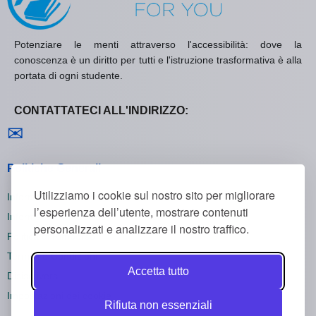
Potenziare le menti attraverso l'accessibilità: dove la
conoscenza è un diritto per tutti e l'istruzione trasformativa è alla
portata di ogni studente.
CONTATTATECI ALL'INDIRIZZO:
Contattaci
✉
Politiche Generali
Utilizziamo i cookie sul nostro sito per migliorare
Informativa sulla Privacy
l’esperienza dell’utente, mostrare contenuti
Informativa sui Cookie
personalizzati e analizzare il nostro traffico.
Politica di Rimborso
Termini e Condizioni
Accetta tutto
Disiscriversi
Impostazioni dei cookie
Rifiuta non essenziali